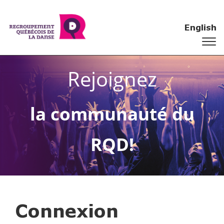
English
Rejoignez
la communauté du
RQD!
Connexion