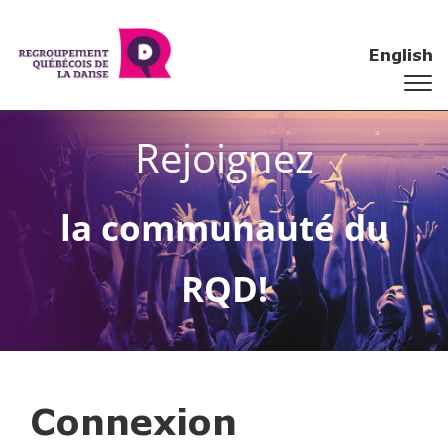
English
Rejoignez
la communauté du
RQD!
Connexion