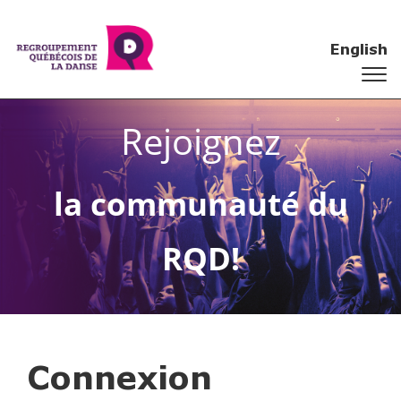
English
Rejoignez
la communauté du
RQD!
Connexion