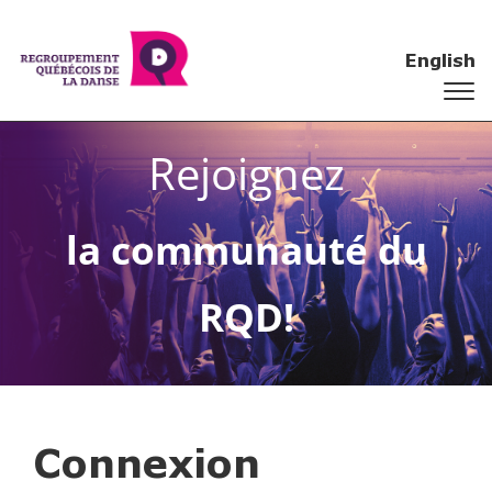
English
Rejoignez
la communauté du
RQD!
Connexion