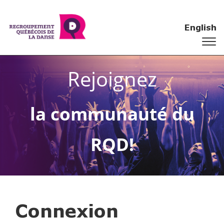
English
Rejoignez
la communauté du
RQD!
Connexion