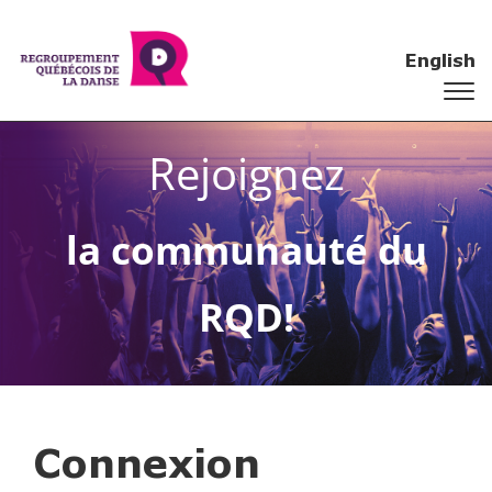
English
Rejoignez
la communauté du
RQD!
Connexion