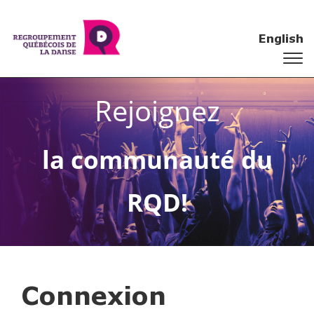
English
Rejoignez
la communauté du
RQD!
Connexion