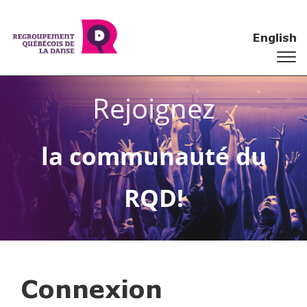
English
Rejoignez
la communauté du
RQD!
Connexion