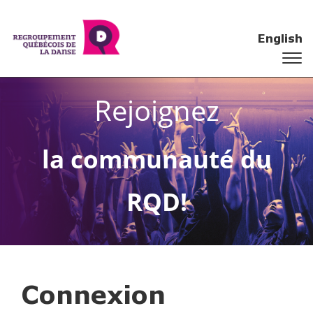
English
Rejoignez
la communauté du
RQD!
Connexion