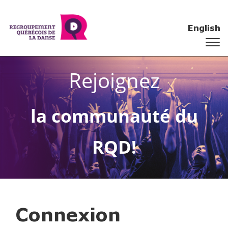
English
Rejoignez
la communauté du
RQD!
Connexion