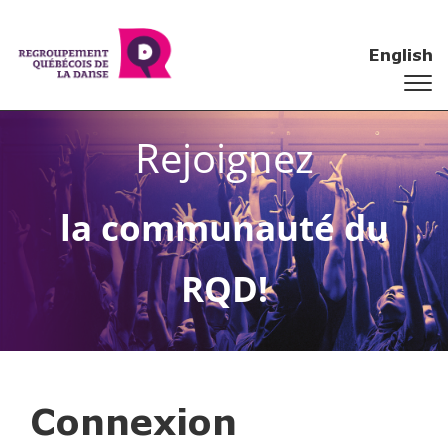
English
Rejoignez
la communauté du
RQD!
Connexion