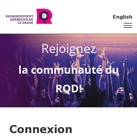
English
Rejoignez
la communauté du
RQD!
Connexion