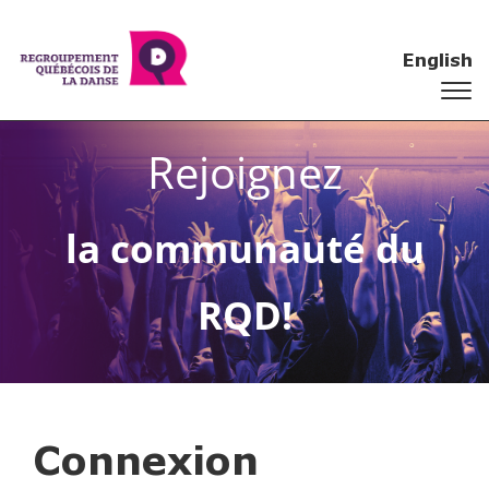
English
Rejoignez
la communauté du
RQD!
Connexion