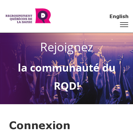
English
Rejoignez
la communauté du
RQD!
Connexion