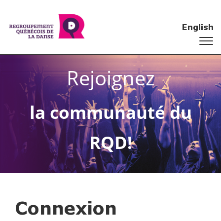
English
Rejoignez
la communauté du
RQD!
Connexion