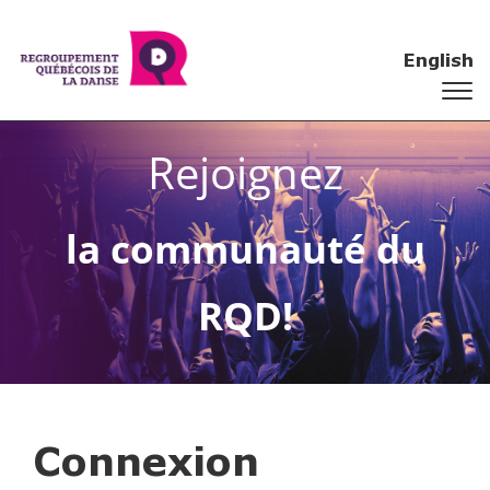
English
Rejoignez
la communauté du
RQD!
Connexion