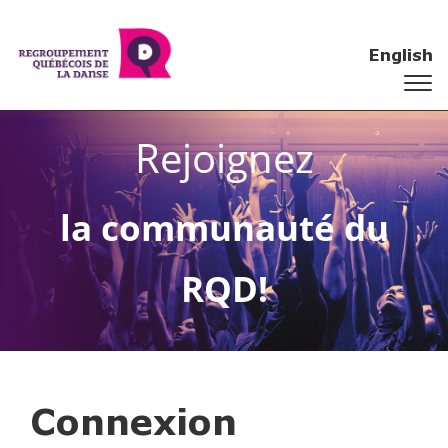
English
Rejoignez
la communauté du
RQD!
Connexion