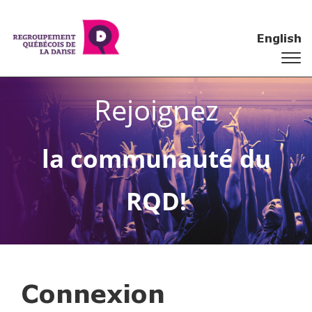
English
Rejoignez
la communauté du
RQD!
Connexion