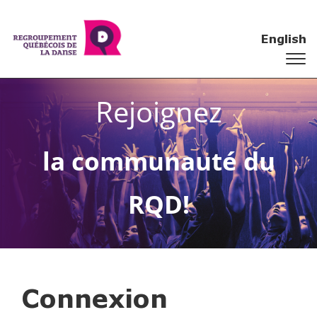
English
Rejoignez
la communauté du
RQD!
Connexion