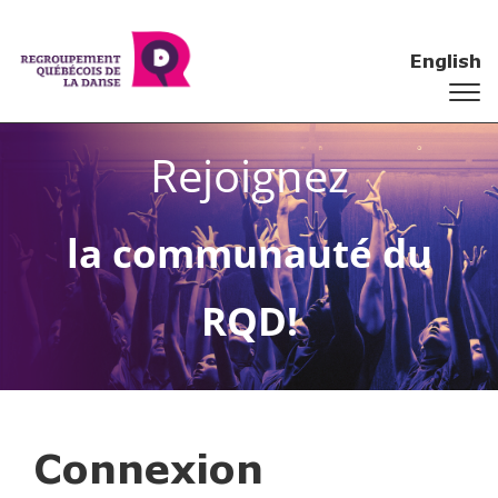
English
Rejoignez
la communauté du
RQD!
Connexion