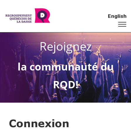
English
Rejoignez
la communauté du
RQD!
Connexion