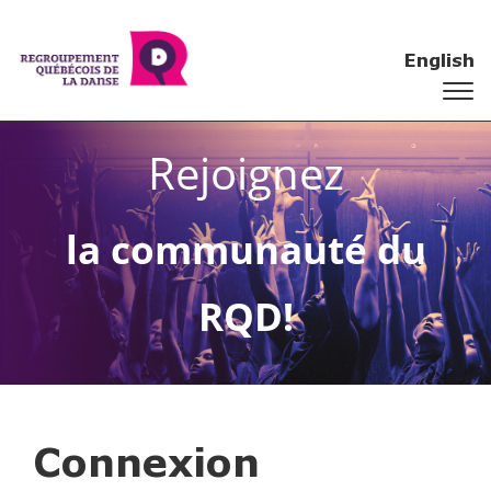
English
Rejoignez
la communauté du
RQD!
Connexion