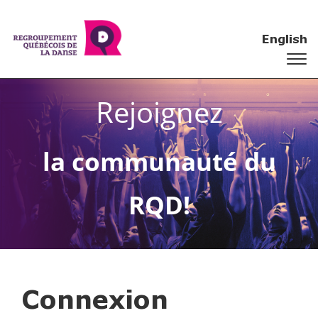
English
Rejoignez
la communauté du
RQD!
Connexion